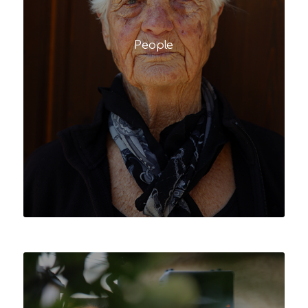
People
Retratos
para
NIU