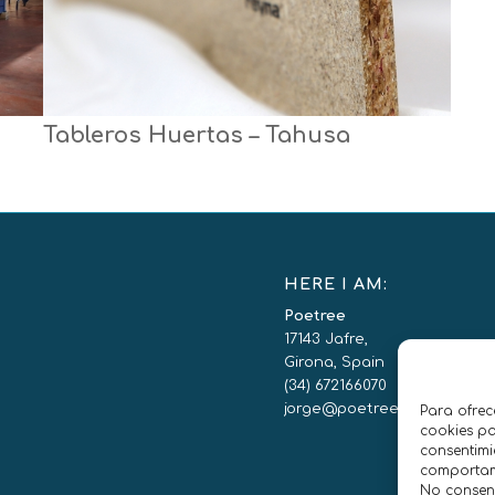
Tableros Huertas – Tahusa
HERE I AM:
Poetree
17143 Jafre,
Girona, Spain
(34) 672166070
jorge@poetree.es
Para ofrec
cookies pa
consentimi
comportami
No consent