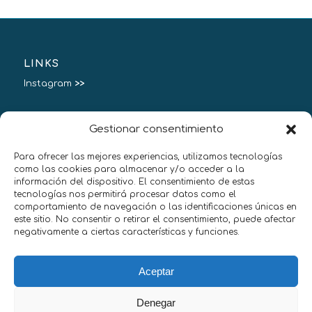
LINKS
Instagram
>>
Gestionar consentimiento
Para ofrecer las mejores experiencias, utilizamos tecnologías
HERE I AM:
como las cookies para almacenar y/o acceder a la
información del dispositivo. El consentimiento de estas
Poetree
tecnologías nos permitirá procesar datos como el
17143 Jafre,
comportamiento de navegación o las identificaciones únicas en
Girona, Spain
este sitio. No consentir o retirar el consentimiento, puede afectar
(34) 672166070
negativamente a ciertas características y funciones.
jorge@poetree.es
Aceptar
Denegar